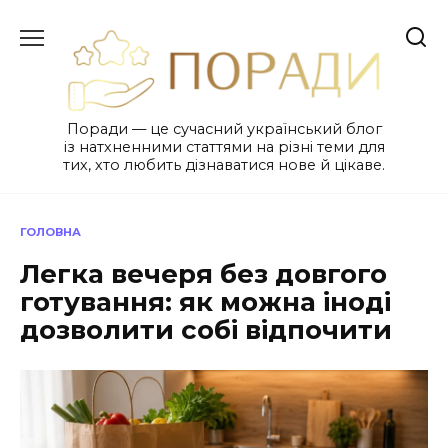
Перейти
до
вмісту
Поради — це сучасний український блог
із натхненними статтями на різні теми для
тих, хто любить дізнаватися нове й цікаве.
ГОЛОВНА
Легка вечеря без довгого
готування: як можна іноді
дозволити собі відпочити