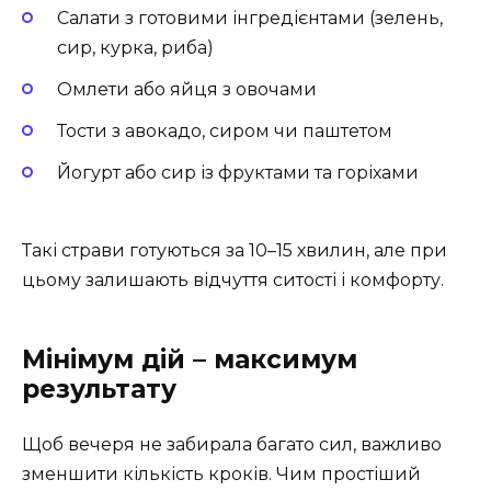
Салати з готовими інгредієнтами (зелень,
сир, курка, риба)
Омлети або яйця з овочами
Тости з авокадо, сиром чи паштетом
Йогурт або сир із фруктами та горіхами
Такі страви готуються за 10–15 хвилин, але при
цьому залишають відчуття ситості і комфорту.
Мінімум дій – максимум
результату
Щоб вечеря не забирала багато сил, важливо
зменшити кількість кроків. Чим простіший