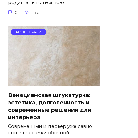
родині з’являється нова
0
1.5к.
РІЗНІ ПОРАДИ
Венецианская штукатурка:
эстетика, долговечность и
современные решения для
интерьера
Современный интерьер уже давно
вышел за рамки обычной