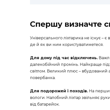
Спершу визначте с
Універсального ліхтарика не існує – є 
де й як ви ним користуватиметеся.
Для дому під час відключень.
Важли
далекобійний промінь. Найкраще підхо
світлом. Великий плюс – вбудований а
повербанка.
Для подорожей і походів.
На перший 
вологи. Налобний ліхтар звільняє руки
від батарейок.