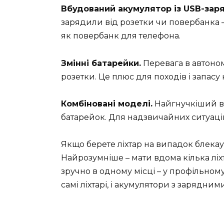
Вбудований акумулятор із USB-зар
зарядили від розетки чи повербанка –
як повербанк для телефона.
Змінні батарейки.
Перевага в автономн
розетки. Це плюс для походів і запасу
Комбіновані моделі.
Найгнучкіший вар
батарейок. Для надзвичайних ситуаці
Якщо берете ліхтар на випадок блекау
Найрозумніше – мати вдома кілька ліхта
зручно в одному місці – у профільном
самі ліхтарі, і акумулятори з зарядним