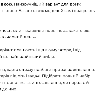
ядкою.
Найзручніший варіант для дому:
 і готово. Багато таких моделей самі працюють
ості: сіли – вставили нові, і не залежите від
 на «чорний день».
іант: працюють і від акумулятора, і від
й це найнадійніший вибір.
тів, варто одразу подбати про запас живлення.
рів під різні задачі. Підібрати повний набір
у
інтернет-магазині освітлення
, де поряд є й
и до них.