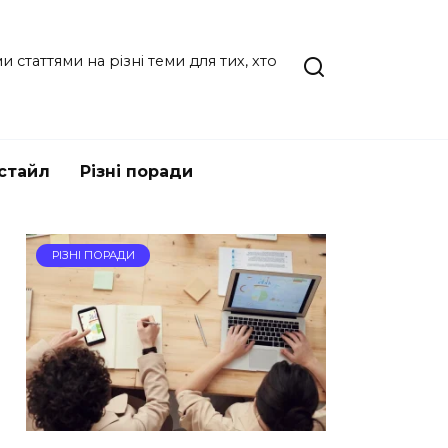
статтями на різні теми для тих, хто
стайл
Різні поради
РІЗНІ ПОРАДИ