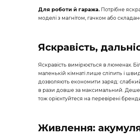
Для роботи й гаража.
Потрібне яскрав
моделі з магнітом, гачком або склада
Яскравість, дальні
Яскравість вимірюється в люменах. Б
маленькій кімнаті лише сліпить і швид
дозволяють економити заряд: слабк
в рази довше за максимальний. Дешеві
тож орієнтуйтеся на перевірені бренд
Живлення: акумуля