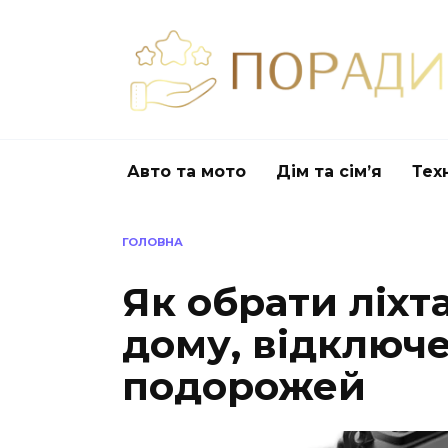
Перейти
до
вмісту
Авто та мото
Дім та сім’я
Тех
ГОЛОВНА
Як обрати ліхт
дому, відключе
подорожей