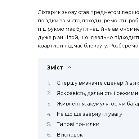
Ліхтарик знову став предметом першої
поїздки за місто, походи, ремонтні роб
під рукою має бути надійне автономне
дуже різні, і той, що ідеально підход
квартири під час блекауту. Розберемо,
Зміст
Спершу визначте сценарій ви
Яскравість, дальність і режими
Живлення: акумулятор чи бат
На що ще звернути увагу
Типові помилки
Висновок