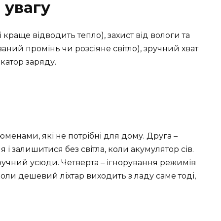
 увагу
 краще відводить тепло), захист від вологи та
ваний промінь чи розсіяне світло), зручний хват
икатор заряду.
енами, які не потрібні для дому. Друга –
 і залишитися без світла, коли акумулятор сів.
езручний усюди. Четверта – ігнорування режимів
, коли дешевий ліхтар виходить з ладу саме тоді,