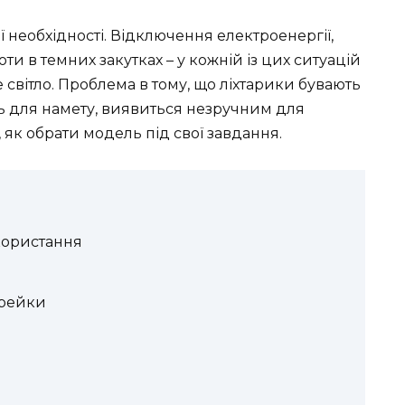
 необхідності. Відключення електроенергії,
оти в темних закутках – у кожній із цих ситуацій
 світло. Проблема в тому, що ліхтарики бувають
ить для намету, виявиться незручним для
 як обрати модель під свої завдання.
користання
арейки