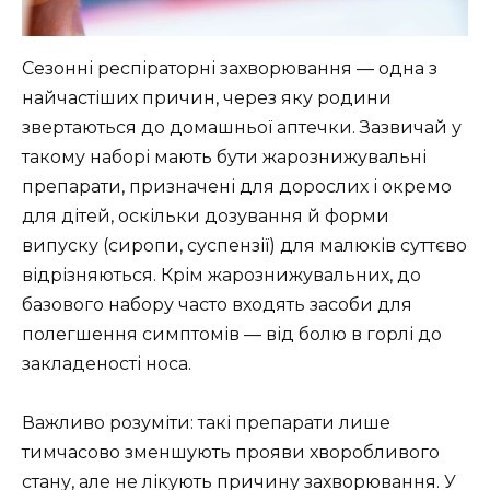
Сезонні респіраторні захворювання — одна з
найчастіших причин, через яку родини
звертаються до домашньої аптечки. Зазвичай у
такому наборі мають бути жарознижувальні
препарати, призначені для дорослих і окремо
для дітей, оскільки дозування й форми
випуску (сиропи, суспензії) для малюків суттєво
відрізняються. Крім жарознижувальних, до
базового набору часто входять засоби для
полегшення симптомів — від болю в горлі до
закладеності носа.
Важливо розуміти: такі препарати лише
тимчасово зменшують прояви хворобливого
стану, але не лікують причину захворювання. У