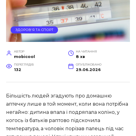
ЗДОРОВ'Я ТА СПОРТ
АВТОР
НА ЧИТАННЯ
mobicool
8 хв
ПЕРЕГЛЯДІВ
ОПУБЛІКОВАНО
132
29.06.2026
Більшість людей згадують про домашню
аптечку лише в той момент, коли вона потрібна
негайно: дитина впала і подряпала коліно, у
когось із батьків раптово підскочила
температура, а чоловік порізав палець під час