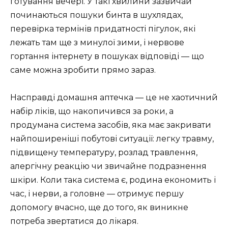
готування вечері. У такі хвилини зазвичай
починаються пошуки бинта в шухлядах,
перевірка термінів придатності пігулок, які
лежать там ще з минулої зими, і нервове
гортання інтернету в пошуках відповіді — що
саме можна зробити прямо зараз.
Насправді домашня аптечка — це не хаотичний
набір ліків, що накопичився за роки, а
продумана система засобів, яка має закривати
найпоширеніші побутові ситуації: легку травму,
підвищену температуру, розлад травлення,
алергічну реакцію чи звичайне подразнення
шкіри. Коли така система є, родина економить і
час, і нерви, а головне — отримує першу
допомогу вчасно, ще до того, як виникне
потреба звертатися до лікаря.