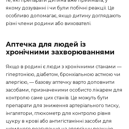
те, які препарати дитина вже приймала, у
якому дозуванні і чи були побічні реакції. Це
особливо допомагає, якщо дитину доглядають
різні члени родини або вихователі.
Аптечка для людей із
хронічними захворюваннями
Якщо в родині є люди з хронічними станами —
гіпертонією, діабетом, бронхіальною астмою чи
алергією, — базову аптечку варто доповнити
засобами, призначеними особисто лікарем для
контролю саме цих станів. Це можуть бути
препарати для зниження артеріального тиску,
інгалятори, глюкометр для контролю рівня
цукру в крові або антигістамінні засоби для
швидкого реагування на алергічну реакцію.