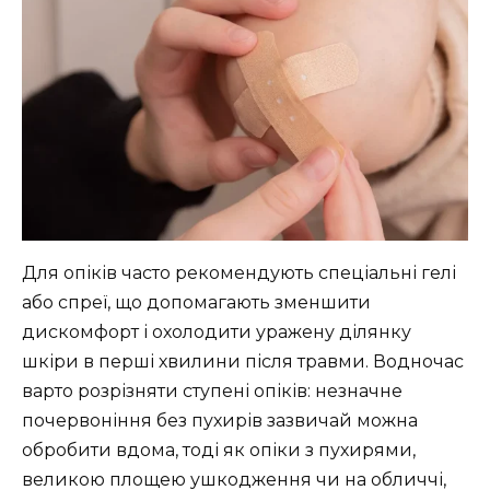
Для опіків часто рекомендують спеціальні гелі
або спреї, що допомагають зменшити
дискомфорт і охолодити уражену ділянку
шкіри в перші хвилини після травми. Водночас
варто розрізняти ступені опіків: незначне
почервоніння без пухирів зазвичай можна
обробити вдома, тоді як опіки з пухирями,
великою площею ушкодження чи на обличчі,