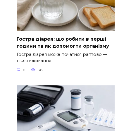
Гостра діарея: що робити в перші
години та як допомогти організму
Гостра діарея може початися раптово —
після вживання
0
36