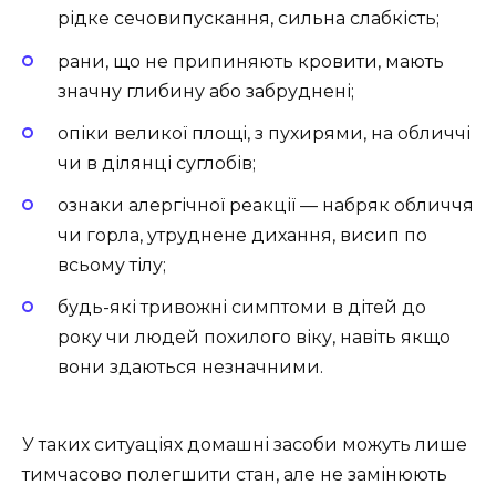
рідке сечовипускання, сильна слабкість;
рани, що не припиняють кровити, мають
значну глибину або забруднені;
опіки великої площі, з пухирями, на обличчі
чи в ділянці суглобів;
ознаки алергічної реакції — набряк обличчя
чи горла, утруднене дихання, висип по
всьому тілу;
будь-які тривожні симптоми в дітей до
року чи людей похилого віку, навіть якщо
вони здаються незначними.
У таких ситуаціях домашні засоби можуть лише
тимчасово полегшити стан, але не замінюють